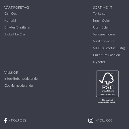
VÅRT FÖRETAG
SORTIMENT
Om Oss
Torkelson
Kontakt
Innemöbler
Bli Återförsäljare
Utemöbler
Jobba Hos Oss
Venture Home
Vind Collection
VIND X Josefin Lustig
Furniture Fashion
Nyheter
VILLKOR
Integritetsmeddelande
Cookiemeddelande
-
FÖLJ OSS
-
FÖLJ OSS