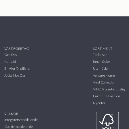
VÅRT FÖRETAG
SORTIMENT
Om Oss
Torkelson
Kontakt
Innemöbler
Bli Återförsäljare
Utemöbler
Jobba Hos Oss
Venture Home
Vind Collection
VIND X Josefin Lustig
Furniture Fashion
Nyheter
VILLKOR
Integritetsmeddelande
Cookiemeddelande