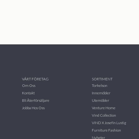
VÅRT FÖRETAG
SORTIMENT
Om Oss
Torkelson
Kontakt
Innemöbler
Bli Återförsäljare
Utemöbler
Jobba Hos Oss
Venture Home
Vind Collection
VIND X Josefin Lustig
Furniture Fashion
Nyheter