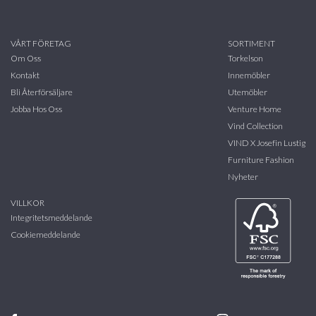
VÅRT FÖRETAG
SORTIMENT
Om Oss
Torkelson
Kontakt
Innemöbler
Bli Återförsäljare
Utemöbler
Jobba Hos Oss
Venture Home
Vind Collection
VIND X Josefin Lustig
Furniture Fashion
Nyheter
VILLKOR
Integritetsmeddelande
Cookiemeddelande