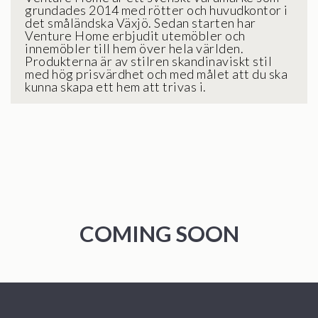
grundades 2014 med rötter och huvudkontor i
det småländska Växjö. Sedan starten har
Venture Home erbjudit utemöbler och
innemöbler till hem över hela världen.
Produkterna är av stilren skandinaviskt stil
med hög prisvärdhet och med målet att du ska
kunna skapa ett hem att trivas i.
COMING SOON