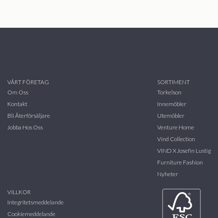
VÅRT FÖRETAG
SORTIMENT
Om Oss
Torkelson
Kontakt
Innemöbler
Bli Återförsäljare
Utemöbler
Jobba Hos Oss
Venture Home
Vind Collection
VIND X Josefin Lustig
Furniture Fashion
Nyheter
VILLKOR
Integritetsmeddelande
Cookiemeddelande