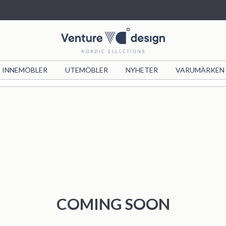
INNEMÖBLER
VIND
UTEMÖBLER
VIND X JOSEFIN
NYHETER
FURNITURE
VARUMÄRKEN
NYHETER
COLLECTION
LUSTIG
FASHION
COMING SOON