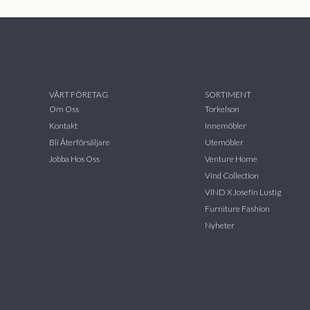
VÅRT FÖRETAG
SORTIMENT
Om Oss
Torkelson
Kontakt
Innemöbler
Bli Återförsäljare
Utemöbler
Jobba Hos Oss
Venture Home
Vind Collection
VIND X Josefin Lustig
Furniture Fashion
Nyheter