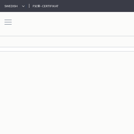
|
SWEDISH
FSC® - CERTIFIKAT
HEM
TORKELSON
INNEMÖBLER
UTEMÖBLER
VENTURE
HOME