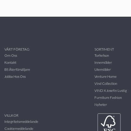
VÅRT FÖRETAG
SORTIMENT
Om Oss
Torkelson
Kontakt
Innemöbler
Bli Återförsäljare
Utemöbler
Jobba Hos Oss
Venture Home
Vind Collection
VIND X Josefin Lustig
Furniture Fashion
Nyheter
VILLKOR
Integritetsmeddelande
Cookiemeddelande