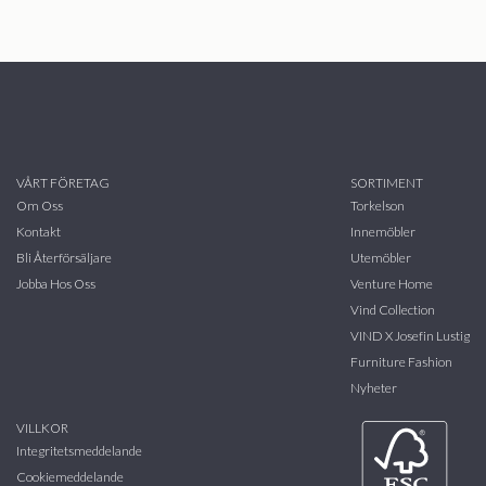
VÅRT FÖRETAG
SORTIMENT
Om Oss
Torkelson
Kontakt
Innemöbler
Bli Återförsäljare
Utemöbler
Jobba Hos Oss
Venture Home
Vind Collection
VIND X Josefin Lustig
Furniture Fashion
Nyheter
VILLKOR
Integritetsmeddelande
Cookiemeddelande