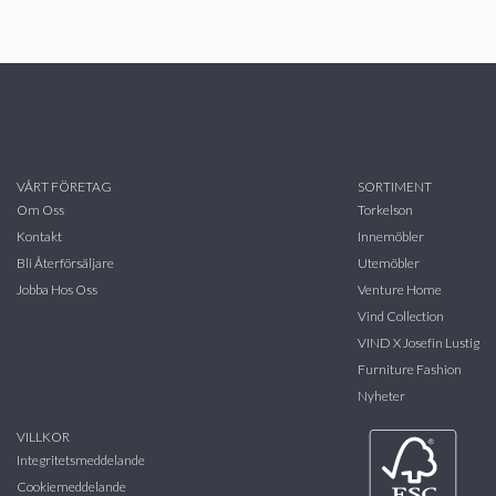
VÅRT FÖRETAG
SORTIMENT
Om Oss
Torkelson
Kontakt
Innemöbler
Bli Återförsäljare
Utemöbler
Jobba Hos Oss
Venture Home
Vind Collection
VIND X Josefin Lustig
Furniture Fashion
Nyheter
VILLKOR
Integritetsmeddelande
Cookiemeddelande