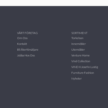
VÅRT FÖRETAG
SORTIMENT
Om Oss
Torkelson
Kontakt
Innemöbler
Bli Återförsäljare
Utemöbler
Jobba Hos Oss
Venture Home
Vind Collection
VIND X Josefin Lustig
Furniture Fashion
Nyheter