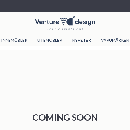
INNEMÖBLER
VIND
UTEMÖBLER
VIND X JOSEFIN
NYHETER
FURNITURE
VARUMÄRKEN
NYHETER
COLLECTION
LUSTIG
FASHION
COMING SOON