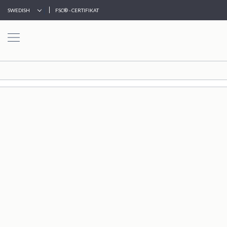
|
SWEDISH
FSC® - CERTIFIKAT
HEM
TORKELSON
INNEMÖBLER
UTEMÖBLER
VENTURE
HOME