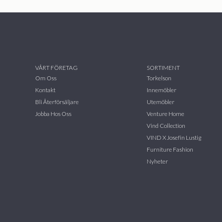
VÅRT FÖRETAG
SORTIMENT
Om Oss
Torkelson
Kontakt
Innemöbler
Bli Återförsäljare
Utemöbler
Jobba Hos Oss
Venture Home
Vind Collection
VIND X Josefin Lustig
Furniture Fashion
Nyheter