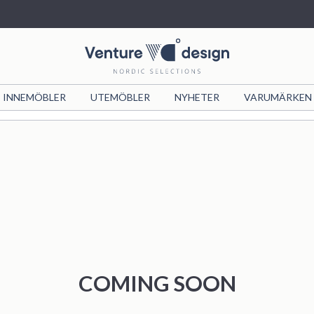
INNEMÖBLER
VIND
UTEMÖBLER
VIND X JOSEFIN
NYHETER
FURNITURE
VARUMÄRKEN
NYHETER
COLLECTION
LUSTIG
FASHION
COMING SOON