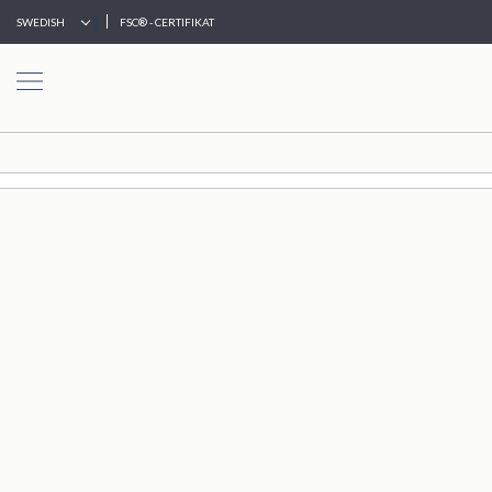
|
SWEDISH
FSC® - CERTIFIKAT
HEM
TORKELSON
INNEMÖBLER
UTEMÖBLER
VENTURE
HOME