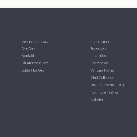
VÅRT FÖRETAG
SORTIMENT
Om Oss
Torkelson
Kontakt
Innemöbler
Bli Återförsäljare
Utemöbler
Jobba Hos Oss
Venture Home
Vind Collection
VIND X Josefin Lustig
Furniture Fashion
Nyheter