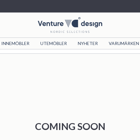
INNEMÖBLER
VIND
UTEMÖBLER
VIND X JOSEFIN
NYHETER
FURNITURE
VARUMÄRKEN
NYHETER
COLLECTION
LUSTIG
FASHION
COMING SOON