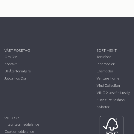
VÅRT FÖRETAG
SORTIMENT
Om Oss
Torkelson
Kontakt
Innemöbler
Bli Återförsäljare
Utemöbler
Jobba Hos Oss
Venture Home
Vind Collection
VIND X Josefin Lustig
Furniture Fashion
Nyheter
VILLKOR
Integritetsmeddelande
Cookiemeddelande